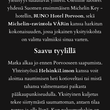
ylellisyys sulautuvat yhteen. Olemme luoneet
yhdessä Suomen ensimmäisen Michelin Key -
hotellin,
RUNO Hotel Porvoon
, sekä
Michelin-ravintola VÅRin
kanssa harkitun
kokonaisuuden, jossa jokainen yksityiskohta
on valittu valmiiksi sinua varten.
Saavu tyylillä
Matka alkaa jo ennen Porvooseen saapumista.
Yhteistyössä
HelsinkiLimon
kanssa voit
aloittaa nauttimisen heti kotioveltasi tai mistä
tahansa valitsemastasi paikasta
pääkaupunkiseudulla. Yksityinen kuljetus
tekee siirtymästä saumattoman, antaen tilaa
tuntea ja olla läsnä. Kun paluumatkakin on