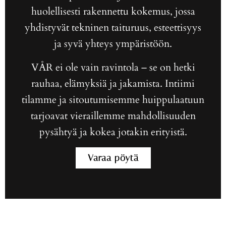
huolellisesti rakennettu kokemus, jossa
yhdistyvät tekninen taituruus, esteettisyys
ja syvä yhteys ympäristöön.
VÅR ei ole vain ravintola – se on hetki
rauhaa, elämyksiä ja jakamista. Intiimi
tilamme ja sitoutumisemme huippulaatuun
tarjoavat vieraillemme mahdollisuuden
pysähtyä ja kokea jotakin erityistä.
Varaa pöytä