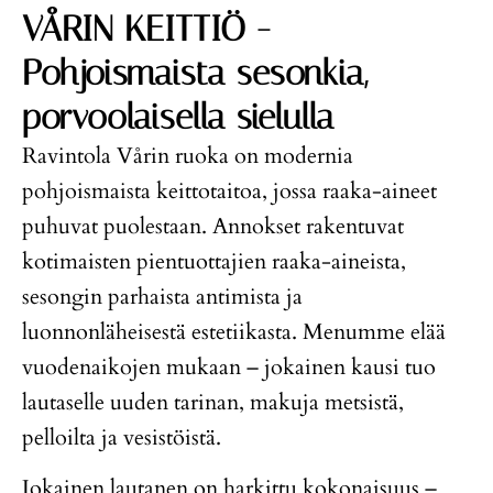
VÅRIN KEITTIÖ -
Pohjoismaista sesonkia,
porvoolaisella sielulla
Ravintola Vårin ruoka on modernia
pohjoismaista keittotaitoa, jossa raaka-aineet
puhuvat puolestaan. Annokset rakentuvat
kotimaisten pientuottajien raaka-aineista,
sesongin parhaista antimista ja
luonnonläheisestä estetiikasta. Menumme elää
vuodenaikojen mukaan – jokainen kausi tuo
lautaselle uuden tarinan, makuja metsistä,
pelloilta ja vesistöistä.
Jokainen lautanen on harkittu kokonaisuus –