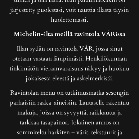
järjestetty puolestasi, voit nauttia illasta täysin
huolettomasti.
Michelin-ilta meillä ravintola VÅRissa
Illan sydän on ravintola VÅR, jossa sinut
otetaan vastaan lämpimästi. Henkilökunnan
tinkimätön vieraanvaraisuus näkyy ja huokuu
jokaisesta eleestä ja askelmerkistä.
Ravintolan menu on tutkimusmatka sesongin
parhaisiin raaka-aineisiin. Lautaselle rakentuu
makuja, joissa on syvyyttä, raikkautta ja
tarkkaa tasapainoa. Jokainen annos on
sommiteltu harkiten – värit, tekstuurit ja