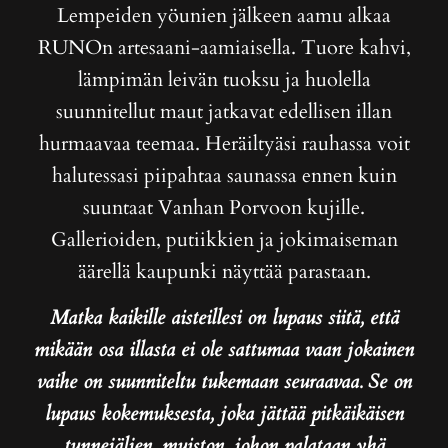
Lempeiden yöunien jälkeen aamu alkaa
RUNOn artesaani-aamiaisella. Tuore kahvi,
lämpimän leivän tuoksu ja huolella
suunnitellut maut jatkavat edellisen illan
hurmaavaa teemaa. Heräiltyäsi rauhassa voit
halutessasi piipahtaa saunassa ennen kuin
suuntaat Vanhan Porvoon kujille.
Gallerioiden, putiikkien ja jokimaiseman
äärellä kaupunki näyttää parastaan.
Matka kaikille aisteillesi on lupaus siitä, että
mikään osa illasta ei ole sattumaa vaan jokainen
vaihe on suunniteltu tukemaan seuraavaa. Se on
lupaus kokemuksesta, joka jättää pitkäikäisen
tunnejäljen, muiston, johon palataan yhä