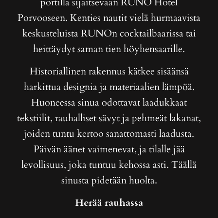
portilla sijaitsevaan RUNO Hotel
Porvooseen. Kenties nautit vielä hurmaavista
keskusteluista RUNOn cocktailbaarissa tai
heittäydyt saman tien höyhensaarille.
Historiallinen rakennus kätkee sisäänsä
harkittua designia ja materiaalien lämpöä.
Huoneessa sinua odottavat laadukkaat
tekstiilit, rauhalliset sävyt ja pehmeät lakanat,
joiden tuntu kertoo sanattomasti laadusta.
Päivän äänet vaimenevat, ja tilalle jää
levollisuus, joka tuntuu kehossa asti. Täällä
sinusta pidetään huolta.
Herää rauhassa