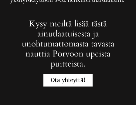
Kysy meiltä lisää tästä
ainutlaatuisesta ja
unohtumattomasta tavasta
nauttia Porvoon upeista
puitteista.
Ota yhteyttä!