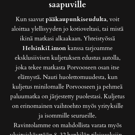
saapuville
Kun saavut
pääkaupunkiseudulta
, voit
aloittaa ylellisyyden jo kotioveltasi, tai mistä
ikinä matkasi alkaakaan. Yhteistyössä
HelsinkiLimon
kanssa tarjoamme
eksklusiivisen kuljetuksen edustus autolla,
joka tekee matkasta Porvooseen osan itse
elämystä. Nauti huolettomuudesta, kun
kuljetus minilomalle Porvooseen ja pehmeä
paluumatka on järjestetty puolestasi. Kuljetus
on erinomainen vaihtoehto myös yrityksille
ja isommille seurueille.
Ravintolamme on mahdollista varata myös
yksityiskäyttöön 8-32 henkilön tilaisuuksiin.