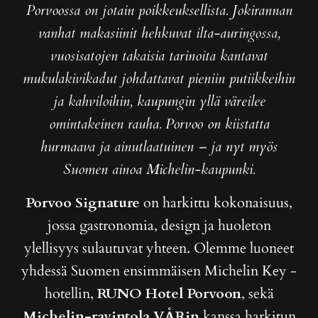
Porvoossa on jotain poikkeuksellista. Jokirannan
vanhat makasiinit hehkuvat ilta-auringossa,
vuosisatojen takaisia tarinoita kantavat
mukulakivikadut johdattavat pieniin putiikkeihin
ja kahviloihin, kaupungin yllä väreilee
omintakeinen rauha. Porvoo on kiistatta
hurmaava ja ainutlaatuinen – ja nyt myös
Suomen ainoa Michelin-kaupunki.
Porvoo Signature
on harkittu kokonaisuus,
jossa gastronomia, design ja huoleton
ylellisyys sulautuvat yhteen. Olemme luoneet
yhdessä Suomen ensimmäisen Michelin Key -
hotellin,
RUNO Hotel Porvoon
, sekä
Michelin-ravintola VÅRin
kanssa harkitun