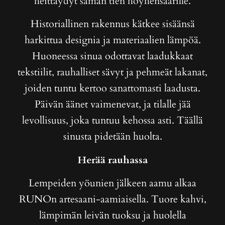
heittäydyt saman tien höyhensaarille.
Historiallinen rakennus kätkee sisäänsä
harkittua designia ja materiaalien lämpöä.
Huoneessa sinua odottavat laadukkaat
tekstiilit, rauhalliset sävyt ja pehmeät lakanat,
joiden tuntu kertoo sanattomasti laadusta.
Päivän äänet vaimenevat, ja tilalle jää
levollisuus, joka tuntuu kehossa asti. Täällä
sinusta pidetään huolta.
Herää rauhassa
Lempeiden yöunien jälkeen aamu alkaa
RUNOn artesaani-aamiaisella. Tuore kahvi,
lämpimän leivän tuoksu ja huolella