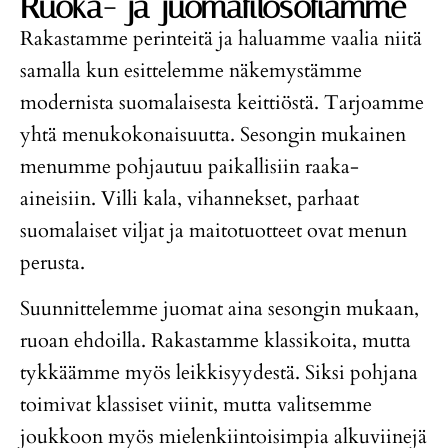
Ruoka- ja juomafilosofiamme
Rakastamme perinteitä ja haluamme vaalia niitä
samalla kun esittelemme näkemystämme
modernista suomalaisesta keittiöstä. Tarjoamme
yhtä menukokonaisuutta. Sesongin mukainen
menumme pohjautuu paikallisiin raaka-
aineisiin. Villi kala, vihannekset, parhaat
suomalaiset viljat ja maitotuotteet ovat menun
perusta.
Suunnittelemme juomat aina sesongin mukaan,
ruoan ehdoilla. Rakastamme klassikoita, mutta
tykkäämme myös leikkisyydestä. Siksi pohjana
toimivat klassiset viinit, mutta valitsemme
joukkoon myös mielenkiintoisimpia alkuviinejä