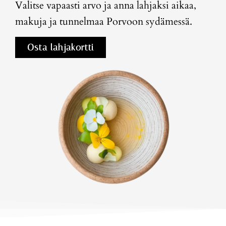
Valitse vapaasti arvo ja anna lahjaksi aikaa,
makuja ja tunnelmaa Porvoon sydämessä.
Osta lahjakortti