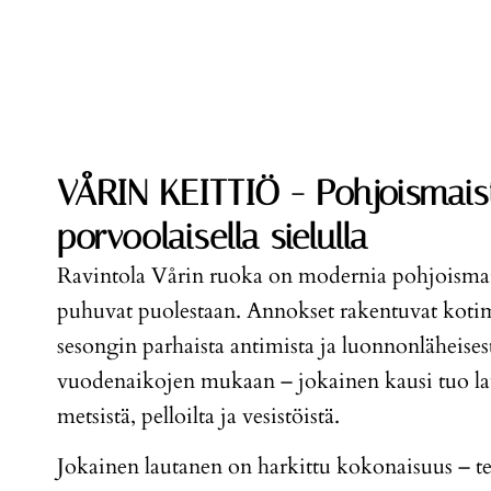
VÅRIN KEITTIÖ - Pohjoismaist
porvoolaisella sielulla
Ravintola Vårin ruoka on modernia pohjoismaist
puhuvat puolestaan. Annokset rakentuvat kotima
sesongin parhaista antimista ja luonnonläheise
vuodenaikojen mukaan – jokainen kausi tuo lau
metsistä, pelloilta ja vesistöistä.
Jokainen lautanen on harkittu kokonaisuus – tekn