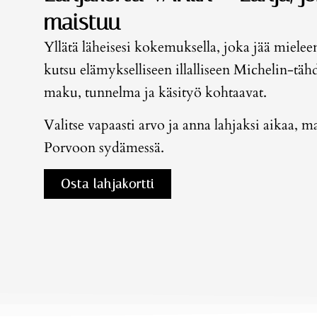
maistuu
Yllätä läheisesi kokemuksella, joka jää miele
kutsu elämykselliseen illalliseen Michelin-tähd
maku, tunnelma ja käsityö kohtaavat.
Valitse vapaasti arvo ja anna lahjaksi aikaa, 
Porvoon sydämessä.
Osta lahjakortti