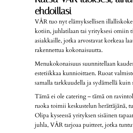
ehdoillasi
VÅR tuo nyt elämyksellisen illallisko
kotiin, juhlatilaan tai yrityksesi omiin
asiakkaille, jotka arvostavat korkeaa laa
rakennettua kokonaisuutta.
Menukokonaisuus suunnitellaan kauden r
estetiikkaa kunnioittaen. Ruoat valmiste
samalla tarkkuudella ja sydämellä kuin
Tämä ei ole catering – tämä on ravint
ruoka toimii keskustelun herättäjänä, 
Olipa kyseessä yrityksen sisäinen tapaami
juhla, VÅR tarjoaa puitteet, jotka tuntu