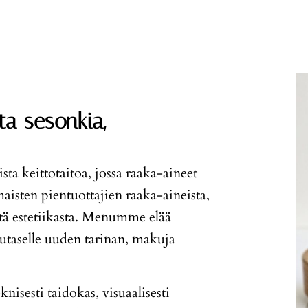
e
s
t
i
*
a sesonkia,
a keittotaitoa, jossa raaka-aineet
isten pientuottajien raaka-aineista,
stä estetiikasta. Menumme elää
taselle uuden tarinan, makuja
isesti taidokas, visuaalisesti