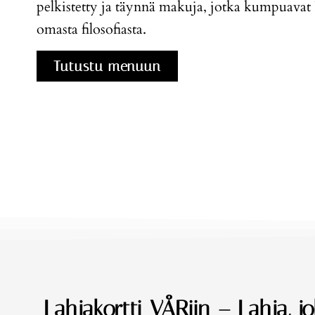
pelkistetty ja täynnä makuja, jotka kumpuavat
omasta filosofiasta.
Tutustu menuun
Lahjakortti VÅRiin – Lahja, j