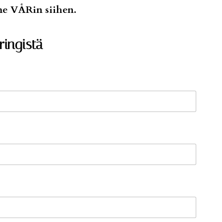
me VÅRin siihen.
ringistä