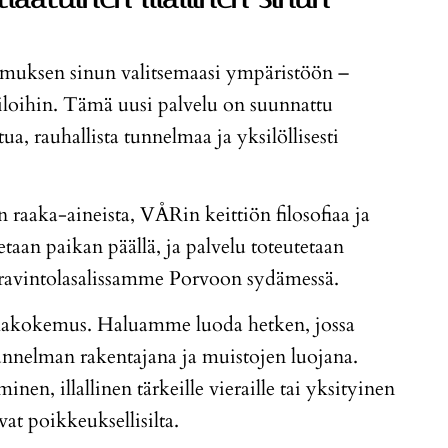
kemuksen sinun valitsemaasi ympäristöön –
 tiloihin. Tämä uusi palvelu on suunnattu
tua, rauhallista tunnelmaa ja yksilöllisesti
aaka-aineista, VÅRin keittiön filosofiaa ja
taan paikan päällä, ja palvelu toteutetaan
 ravintolasalissamme Porvoon sydämessä.
olakokemus. Haluamme luoda hetken, jossa
tunnelman rakentajana ja muistojen luojana.
nen, illallinen tärkeille vieraille tai yksityinen
vat poikkeuksellisilta.