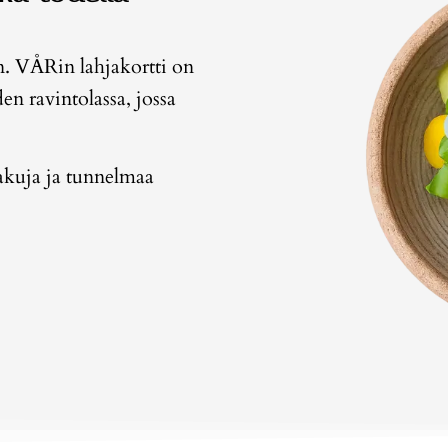
en. VÅRin lahjakortti on
en ravintolassa, jossa
makuja ja tunnelmaa